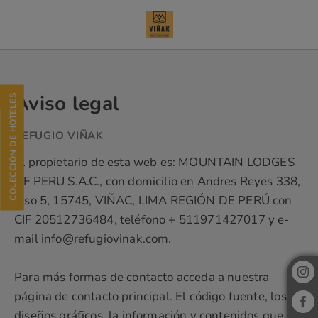
Aviso Legal del Refugio Viñak - Web Oficial
Aviso legal
COLECCIÓN DE HOTELES
El propietario de esta web es: MOUNTAIN LODGES
OF PERU S.A.C., con domicilio en Andres Reyes 338,
piso 5, 15745, VIÑAC, LIMA REGIÓN DE PERÚ con
CIF 20512736484, teléfono + 511971427017 y e-
mail info@refugiovinak.com.
Para más formas de contacto acceda a nuestra
página de contacto principal. El código fuente, los
diseños gráficos, la información y contenidos que