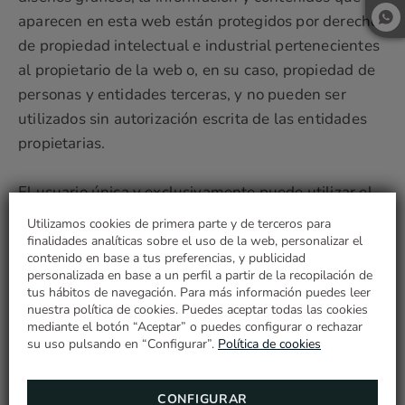
aparecen en esta web están protegidos por derechos
de propiedad intelectual e industrial pertenecientes
al propietario de la web o, en su caso, propiedad de
personas y entidades terceras, y no pueden ser
utilizados sin autorización escrita de las entidades
propietarias.
El usuario única y exclusivamente puede utilizar el
material que aquí aparezca para su uso personal y
Utilizamos cookies de primera parte y de terceros para
privado, siempre que respete todos los derechos de
finalidades analíticas sobre el uso de la web, personalizar el
contenido en base a tus preferencias, y publicidad
propiedad intelectual, propiedad industrial y demás
personalizada en base a un perfil a partir de la recopilación de
derechos de propiedad, quedando, por tanto,
tus hábitos de navegación. Para más información puedes leer
ESCAPADA RELAX
nuestra política de cookies. Puedes aceptar todas las cookies
terminantemente prohibida su reproducción o
mediante el botón “Aceptar” o puedes configurar o rechazar
¡Disfrute todo el año en las montañas con
cualquier otro tipo de utilización con fines
su uso pulsando en “Configurar”.
esta promoción especial!
Política de cookies
comerciales o para incurrir en actividades ilícitas; su
MÁS INFORMACIÓN
distribución, difusión, así como su modificación,
CONFIGURAR